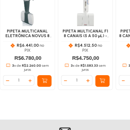
PIPETA MULTICANAL
PIPETA MULTICANAL F1
PIPE
ELETRÔNICA NOVUS 8
8 CANAIS (5 A 50 µL) -
8 CAN
CANAIS (30 A 300 µL) -
Thermo Scientific
Th
Thermo Scientific
R$6.441,00
no
R$4.512,50
no
PIX
PIX
R$6.780,00
R$4.750,00
3
x de
R$2.260,00
sem
3
x de
R$1.583,33
sem
juros
juros